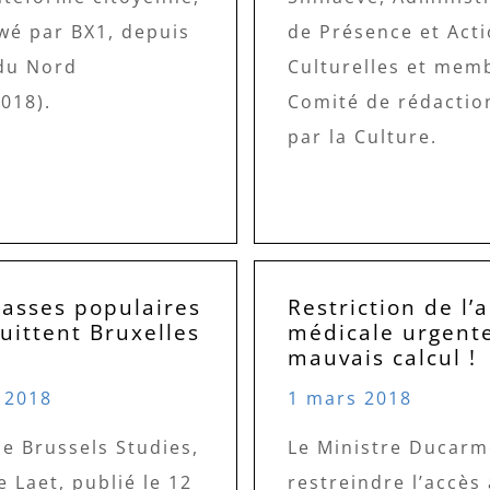
wé par BX1, depuis
de Présence et Act
 du Nord
Culturelles et mem
018).
Comité de rédaction
par la Culture.
lasses populaires
Restriction de l’
uittent Bruxelles
médicale urgente
mauvais calcul !
 2018
1 mars 2018
de Brussels Studies,
Le Ministre Ducarm
 Laet, publié le 12
restreindre l’accès 