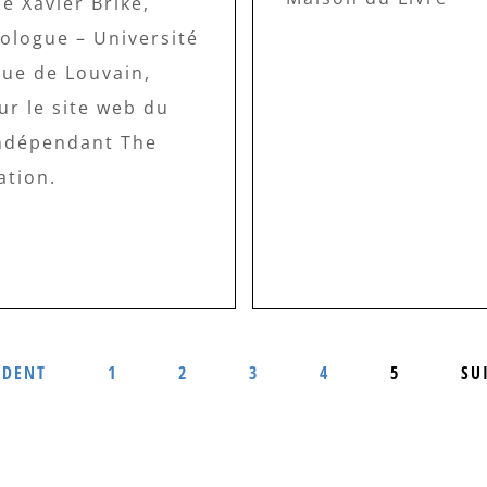
de Xavier Briké,
ologue – Université
que de Louvain,
ur le site web du
ndépendant The
ation.
ÉDENT
1
2
3
4
5
SU