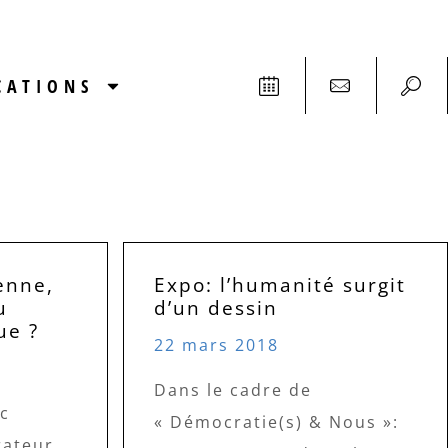
CATIONS
enne,
Expo: l’humanité surgit
u
d’un dessin
ue ?
22 mars 2018
Dans le cadre de
c
« Démocratie(s) & Nous »:
rateur