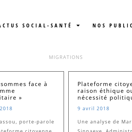
ACTUS SOCIAL-SANTÉ
NOS PUBLI
MIGRATIONS
 sommes face à
Plateforme citoy
lemme
raison éthique o
taire »
nécessité politiq
 2018
9 avril 2018
assou, porte-parole
Une analyse de Mar
ateforme citoyenne,
Sinnaeve, Administ