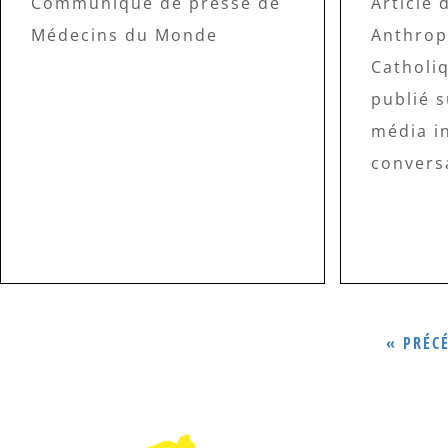
Communiqué de presse de
Article 
Médecins du Monde
Anthrop
Catholi
publié s
média i
convers
« PRÉC