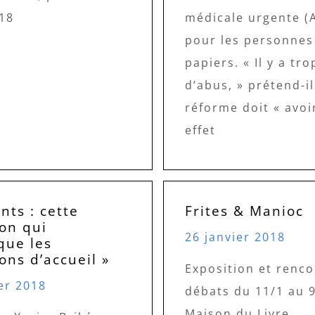
18
médicale urgente (
pour les personnes
papiers. « Il y a tro
d’abus, » prétend-il
réforme doit « avoi
effet
nts : cette
Frites & Manioc
ion qui
26 janvier 2018
que les
ons d’accueil »
Exposition et renco
er 2018
débats du 11/1 au 9
Maison du Livre