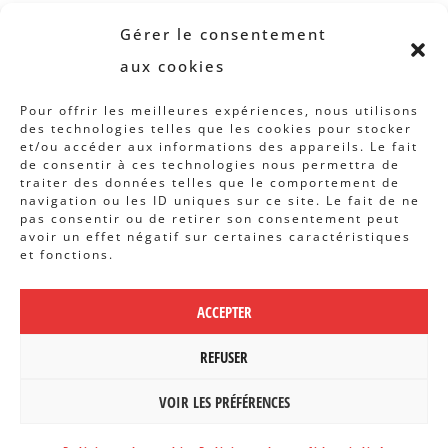
Revue B.I.S.
Gérer le consentement
Rapports et analyses
aux cookies
Articles
Pour offrir les meilleures expériences, nous utilisons
des technologies telles que les cookies pour stocker
AUTRES INFOS
et/ou accéder aux informations des appareils. Le fait
de consentir à ces technologies nous permettra de
traiter des données telles que le comportement de
Actions
navigation ou les ID uniques sur ce site. Le fait de ne
Concertation
pas consentir ou de retirer son consentement peut
avoir un effet négatif sur certaines caractéristiques
Archives
et fonctions.
Agenda
ACCEPTER
POLITIQUE DE CONFIDENTIALITÉ
|
CBCS ASBL | WEBDESIGN PAR
REFUSER
BANLIEUES ASBL
VOIR LES PRÉFÉRENCES