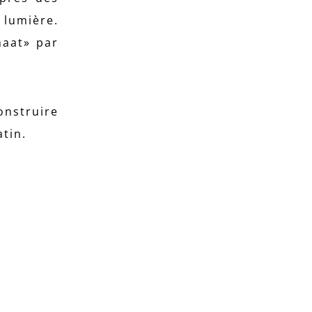
 lumière.
maat» par
onstruire
tin.