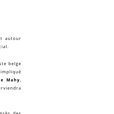
ut autour
ial.
iste belge
 impliqué
ine Mahy
,
rviendra
uprès des