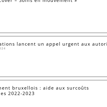
Cover – Soins en mouvement »
ations lancent un appel urgent aux autor
024
nt bruxellois : aide aux surcoûts
ues 2022-2023