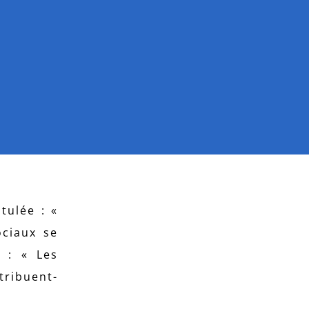
tulée : «
ociaux se
 : « Les
tribuent-