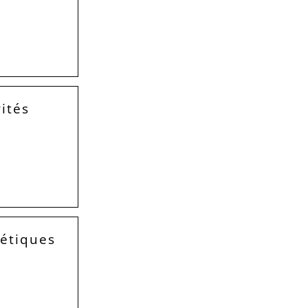
ités
gétiques