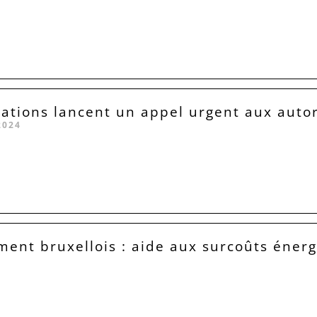
iations lancent un appel urgent aux autor
2024
ent bruxellois : aide aux surcoûts éner
3