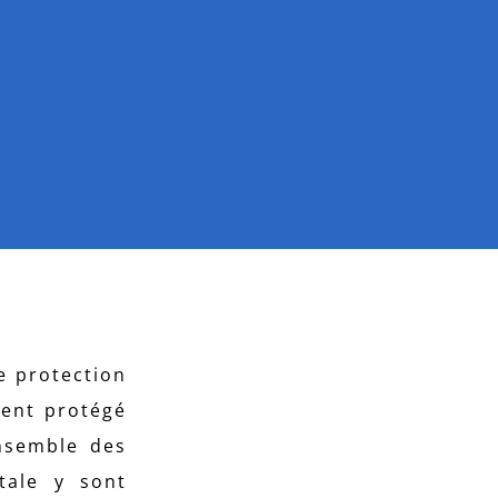
e protection
ient protégé
ensemble des
tale y sont