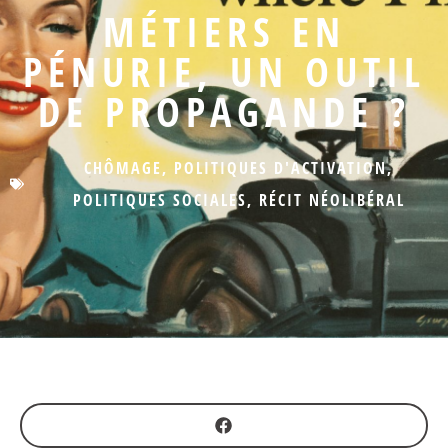
MÉTIERS EN
PÉNURIE, UN OUTIL
DE PROPAGANDE ?
CHÔMAGE
,
POLITIQUES D'ACTIVATION
,
POLITIQUES SOCIALES
,
RÉCIT NÉOLIBÉRAL