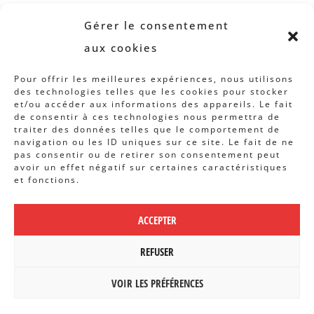
Revue B.I.S.
Gérer le consentement
Rapports et analyses
aux cookies
Articles
Pour offrir les meilleures expériences, nous utilisons
des technologies telles que les cookies pour stocker
AUTRES INFOS
et/ou accéder aux informations des appareils. Le fait
de consentir à ces technologies nous permettra de
traiter des données telles que le comportement de
Actions
navigation ou les ID uniques sur ce site. Le fait de ne
Concertation
pas consentir ou de retirer son consentement peut
avoir un effet négatif sur certaines caractéristiques
Archives
et fonctions.
Agenda
ACCEPTER
POLITIQUE DE CONFIDENTIALITÉ
|
CBCS ASBL | WEBDESIGN PAR
REFUSER
BANLIEUES ASBL
VOIR LES PRÉFÉRENCES