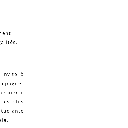
ment
alités.
 invite à
compagner
ne pierre
 les plus
étudiante
ale.