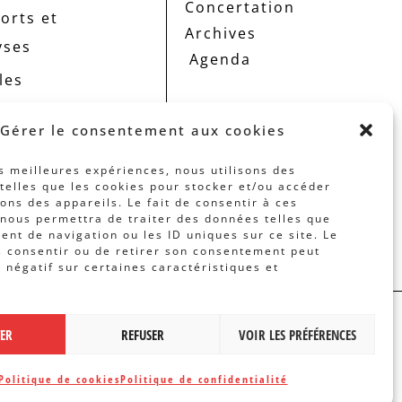
Concertation
orts et
Archives
yses
Agenda
les
Gérer le consentement aux cookies
es meilleures expériences, nous utilisons des
telles que les cookies pour stocker et/ou accéder
ons des appareils. Le fait de consentir à ces
nous permettra de traiter des données telles que
nt de navigation ou les ID uniques sur ce site. Le
s consentir ou de retirer son consentement peut
t négatif sur certaines caractéristiques et
 PAR
BANLIEUES ASBL
TER
REFUSER
VOIR LES PRÉFÉRENCES
Politique de cookies
Politique de confidentialité