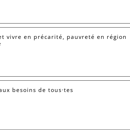
 et vivre en précarité, pauvreté en région
e
6
ux besoins de tous·tes