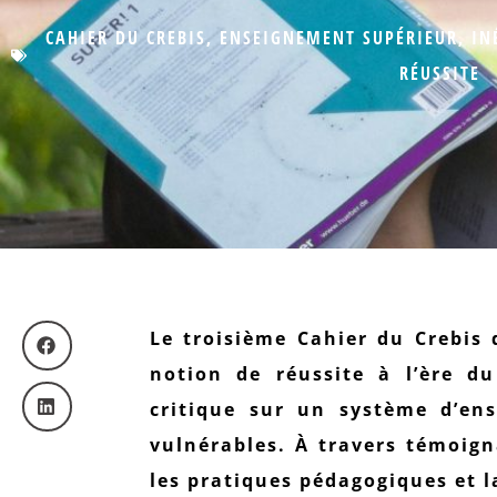
CAHIER DU CREBIS
,
ENSEIGNEMENT SUPÉRIEUR
,
IN
RÉUSSITE
Le troisième Cahier du Crebis 
notion de réussite à l’ère du
critique sur un système d’en
vulnérables. À travers témoign
les pratiques pédagogiques et l