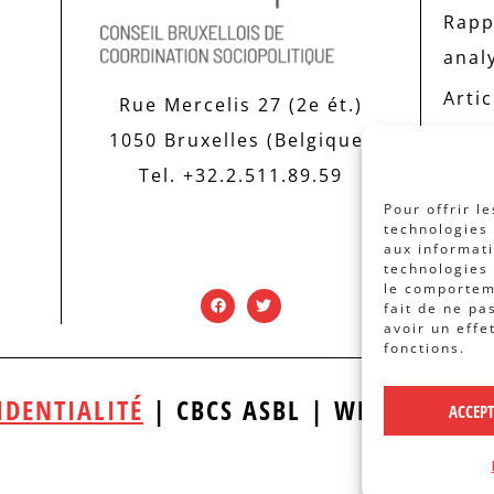
Rapp
anal
Artic
Rue Mercelis 27 (2e ét.)
1050 Bruxelles (Belgique)
Tel. +32.2.511.89.59
Pour offrir l
technologies 
aux informati
technologies 
le comporteme
fait de ne pa
avoir un effe
fonctions.
IDENTIALITÉ
| CBCS ASBL | WEBDESIGN
ACCEP