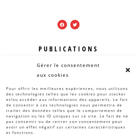
PUBLICATIONS
Revue B.I.S.
Gérer le consentement
Rapports et analyses
aux cookies
Articles
Pour offrir les meilleures expériences, nous utilisons
des technologies telles que les cookies pour stocker
AUTRES INFOS
et/ou accéder aux informations des appareils. Le fait
de consentir à ces technologies nous permettra de
traiter des données telles que le comportement de
Actions
navigation ou les ID uniques sur ce site. Le fait de ne
Concertation
pas consentir ou de retirer son consentement peut
avoir un effet négatif sur certaines caractéristiques
Archives
et fonctions.