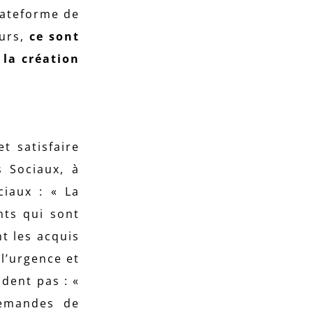
lateforme de
eurs,
ce sont
 la création
t satisfaire
s Sociaux, à
ociaux :
« La
nts qui sont
t les acquis
l’urgence et
ndent pas : «
demandes de