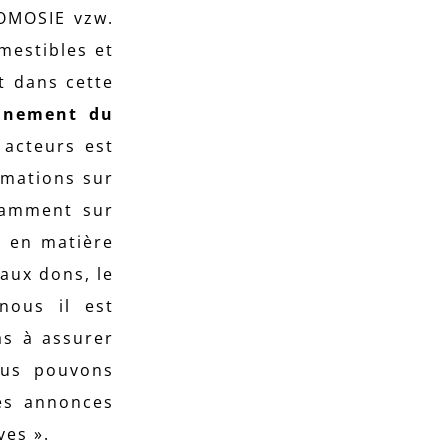
KOMOSIE vzw.
mestibles et
t dans cette
onnement du
 acteurs est
ormations sur
otamment sur
s en matière
aux dons, le
nous il est
as à assurer
ous pouvons
des annonces
ves ».