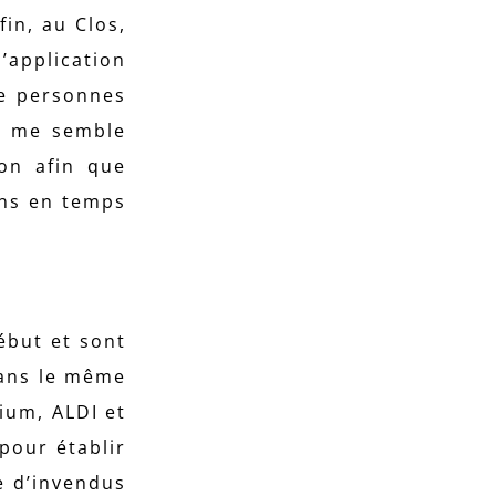
in, au Clos,
’application
de personnes
il me semble
ion afin que
ens en temps
ébut et sont
dans le même
ium, ALDI et
pour établir
e d’invendus