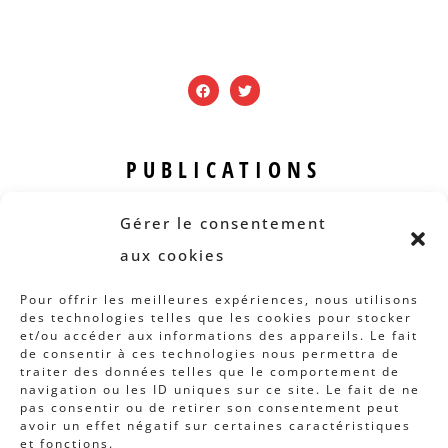
PUBLICATIONS
Revue B.I.S.
Gérer le consentement
Rapports et analyses
aux cookies
Articles
Pour offrir les meilleures expériences, nous utilisons
des technologies telles que les cookies pour stocker
AUTRES INFOS
et/ou accéder aux informations des appareils. Le fait
de consentir à ces technologies nous permettra de
traiter des données telles que le comportement de
Actions
navigation ou les ID uniques sur ce site. Le fait de ne
Concertation
pas consentir ou de retirer son consentement peut
avoir un effet négatif sur certaines caractéristiques
Archives
et fonctions.