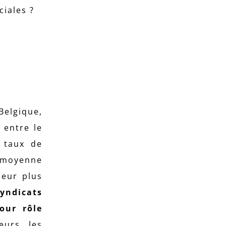
ciales ?
Belgique,
 entre le
 taux de
a moyenne
leur plus
syndicats
our rôle
leurs, les