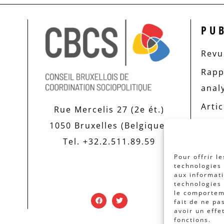
PU
Revue
Rapp
anal
Artic
Rue Mercelis 27 (2e ét.)
1050 Bruxelles (Belgique)
Tel. +32.2.511.89.59
Pour offrir l
technologies 
aux informati
technologies 
le comporteme
fait de ne pa
avoir un effe
fonctions.