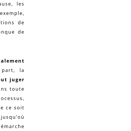
ause, les
 exemple,
ations de
manque de
otalement
 part, la
eut juger
s toute
rocessus,
ue ce soit
 jusqu’où
 démarche