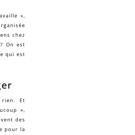
vaille »,
organisée
sens chez
 ? On est
ce qui est
ger
 rien. Et
aucoup »,
uvent des
e pour la