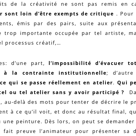
its de la créativité ne sont pas remis en c
r sont loin d’être exempts de critique
. Pour
lents, émis par des pairs, suite aux présent
ace trop importante occupée par tel artiste, 
el processus créatif,…
es: d’une part,
l’impossibilité d’évacuer t
e à la contrainte institutionnelle
; d’autre
ce qui se passe réellement en atelier
.
Qui p
l ou tel atelier sans y avoir participé ?
Dan
l, au-delà des mots pour tenter de décrire le p
nt à ce qu’il voit, et donc au résultat final, q
ou une peinture. Dès lors, on peut se demander
t fait preuve l’animateur pour présenter sa