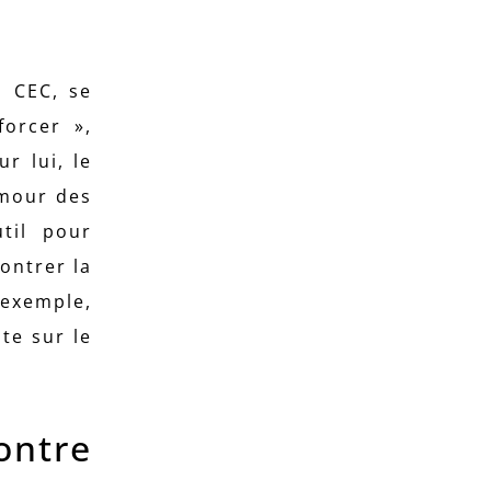
s CEC, se
forcer »,
r lui, le
amour des
util pour
ontrer la
 exemple,
te sur le
ontre