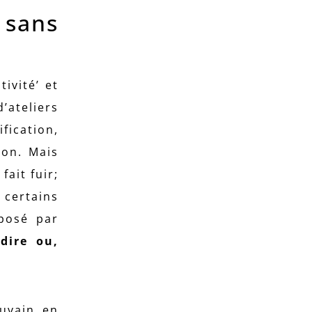
 sans
ivité’ et
’ateliers
fication,
ion. Mais
fait fuir;
 certains
oposé par
dire ou,
ouvain en