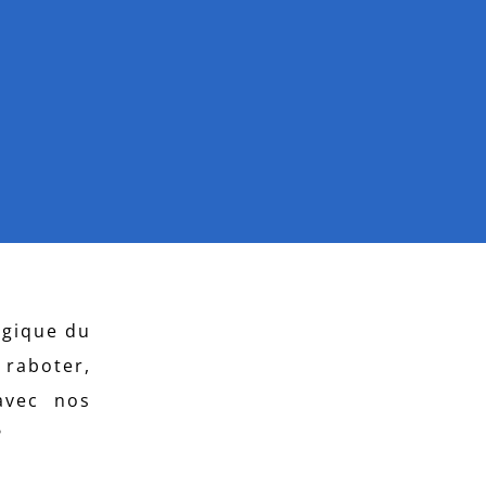
ogique du
 raboter,
 avec nos
?