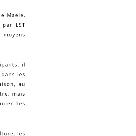
de Maele,
 par LST
es moyens
pants, il
» dans les
aison, au
tre, mais
muler des
ture, les