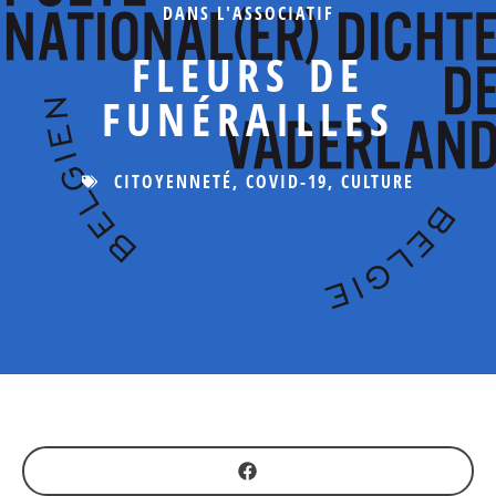
DANS L'ASSOCIATIF
FLEURS DE
FUNÉRAILLES
CITOYENNETÉ
,
COVID-19
,
CULTURE