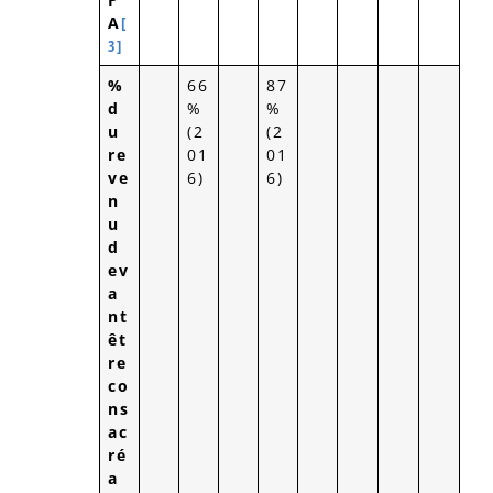
A
[
3]
%
66
87
d
%
%
u
(2
(2
re
01
01
ve
6)
6)
n
u
d
ev
a
nt
êt
re
co
ns
ac
ré
a