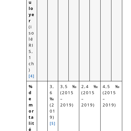
u
lo
ye
r
(i
so
lé
RI
S,
1
ch
)
[4]
%
3,
3,5‰
2,4‰
4,5‰
d
6
(2015
(2015
(2015
e
‰
–
–
–
m
(2
2019)
2019)
2019)
or
01
ta
9)
lit
[5]
é