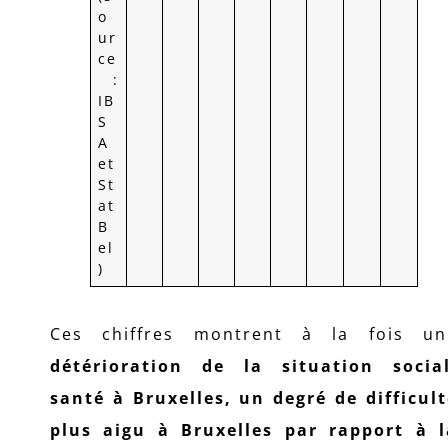
o
ur
ce
:
IB
S
A
et
St
at
B
el
)
Ces chiffres montrent à la fois un
détérioration de la situation social
santé à Bruxelles, un degré de difficul
plus aigu à Bruxelles par rapport à l