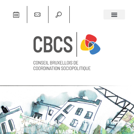
ACTUALITÉS
,
NOTRE ACTUALITÉ
,
RAPPORTS &
ANALYSES