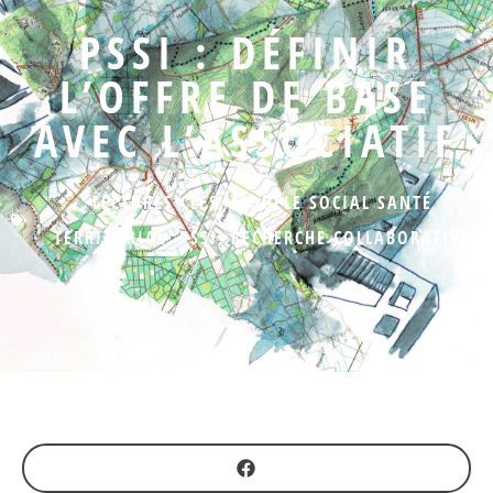
PSSI : DÉFINIR
L’OFFRE DE BASE
AVEC L’ASSOCIATIF
LECTURES CLÉS
,
MODÈLE SOCIAL SANTÉ
TERRITORIAL
,
PSSI
,
RECHERCHE COLLABORATIVE