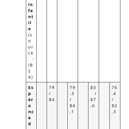
in
fa
nt
il
e
(s
o
ur
ce
:
IB
S
A)
Es
79
79
83
76
p
/
,3
/
,4
ér
84
/
87
/
a
84
,6
82
nc
,1
,3
e
d