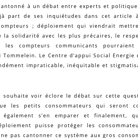
 cantonné à un débat entre experts et politique
éjà part de ses inquiétudes dans cet article 
ompteurs ; déploiement qui viendrait mettr
la solidarité avec les plus précaires, le respe
i, les compteurs communicants pourraien
loi Tommelein. Le Centre d’appui Social Energie 
ndément impraticable, inéquitable et stigmatis
e souhaite voir éclore le débat sur cette ques
ue les petits consommateurs qui seront c
t également s’en emparer et finalement, q
déploiement puisse protéger les consommateu
e, ne pas cantonner ce système aux gros cons