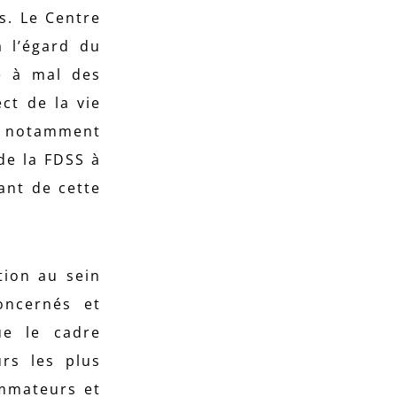
s. Le Centre
à l’égard du
e à mal des
ct de la vie
t notamment
de la FDSS à
ant de cette
tion au sein
oncernés et
ue le cadre
rs les plus
ommateurs et