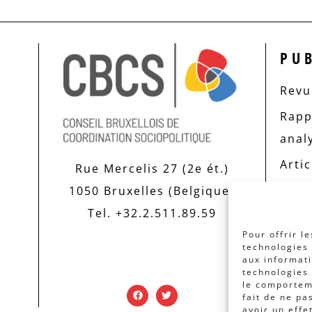
PU
Revue
Rapp
anal
Artic
Rue Mercelis 27 (2e ét.)
1050 Bruxelles (Belgique)
Tel. +32.2.511.89.59
Pour offrir l
technologies 
aux informati
technologies 
le comporteme
fait de ne pa
avoir un effe