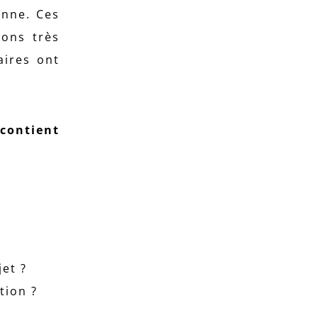
onne. Ces
ions très
aires ont
 contient
et ?
tion ?