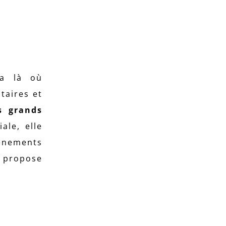
ma là où
taires et
s grands
ale, elle
vènements
t propose