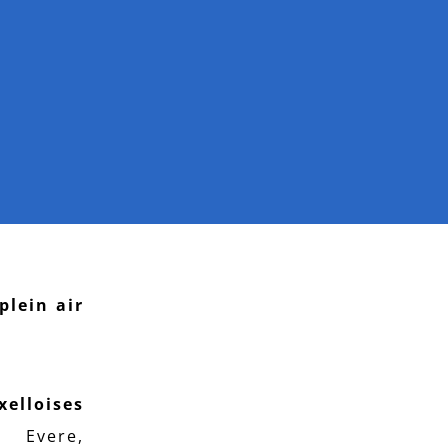
plein air
elloises
, Evere,