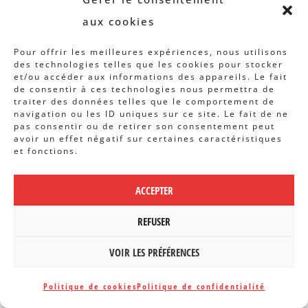
Agréé par la Commission
aux cookies
communautaire française de la Région
Bruxelles-Capitale.
Pour offrir les meilleures expériences, nous utilisons
des technologies telles que les cookies pour stocker
et/ou accéder aux informations des appareils. Le fait
de consentir à ces technologies nous permettra de
LE CBCS
traiter des données telles que le comportement de
navigation ou les ID uniques sur ce site. Le fait de ne
Qui sommes-nous ?
pas consentir ou de retirer son consentement peut
avoir un effet négatif sur certaines caractéristiques
et fonctions.
Histoire
Rapports d’activités
ACCEPTER
Membres
REFUSER
ACTU
VOIR LES PRÉFÉRENCES
Dans la presse
Politique de cookies
Politique de confidentialité
Dans l'associatif