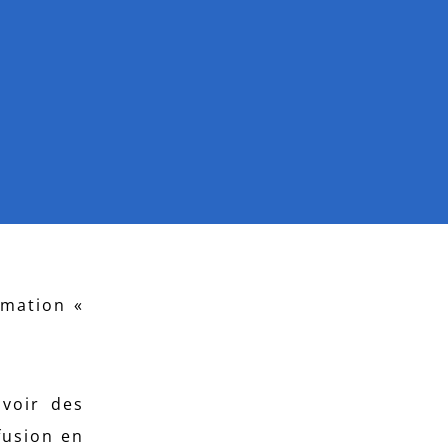
mmation «
voir des
fusion en