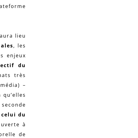
teforme
aura lieu
iales
, les
es enjeux
jectif du
ats très
imédia) –
 qu’elles
e seconde
 celui du
ouverte à
orelle de