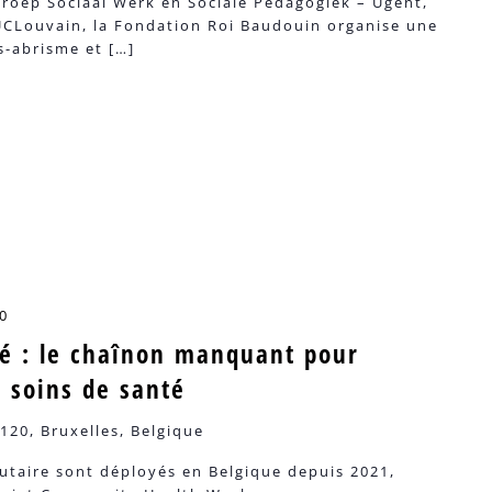
groep Sociaal Werk en Sociale Pedagogiek – Ugent,
CLouvain, la Fondation Roi Baudouin organise une
s-abrisme et […]
0
té : le chaînon manquant pour
s soins de santé
120, Bruxelles, Belgique
taire sont déployés en Belgique depuis 2021,