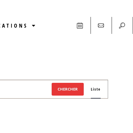
CATIONS
Navigat
CHERCHER
Liste
de
vues
Évènem