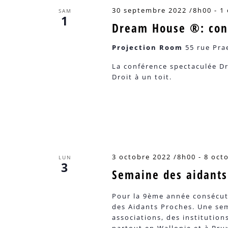
30 septembre 2022 /8h00
-
1
SAM
1
Dream House ®: con
Projection Room
55 rue Pra
La conférence spectaculée D
Droit à un toit.
3 octobre 2022 /8h00
-
8 oct
LUN
3
Semaine des aidants
Pour la 9ème année consécuti
des Aidants Proches. Une sem
associations, des institution
partout en Wallonie et à Brux