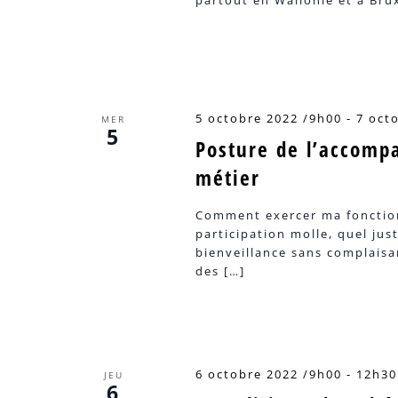
5 octobre 2022 /9h00
-
7 oct
MER
5
Posture de l’accomp
métier
Comment exercer ma fonction
participation molle, quel ju
bienveillance sans complais
des […]
6 octobre 2022 /9h00
-
12h30
JEU
6