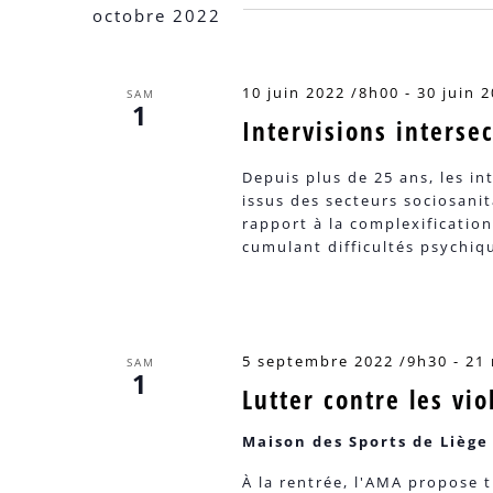
octobre 2022
Évènements
10 juin 2022 /8h00
-
30 juin 
SAM
1
Intervisions interse
Depuis plus de 25 ans, les in
issus des secteurs sociosani
rapport à la complexification
cumulant difficultés psychiqu
5 septembre 2022 /9h30
-
21
SAM
1
Lutter contre les vi
Maison des Sports de Lièg
À la rentrée, l'AMA propose 