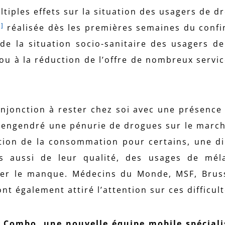
tiples effets sur la situation des usagers de d
1]
réalisée dès les premières semaines du conf
e la situation socio-sanitaire des usagers d
t ou à la réduction de l’offre de nombreux servi
’injonction à rester chez soi avec une présence 
t engendré une pénurie de drogues sur le marché 
ion de la consommation pour certains, une d
s aussi de leur qualité, des usages de mél
iter le manque. Médecins du Monde, MSF, Bruss
t également attiré l’attention sur ces difficult
e, Combo, une nouvelle équipe mobile spécial