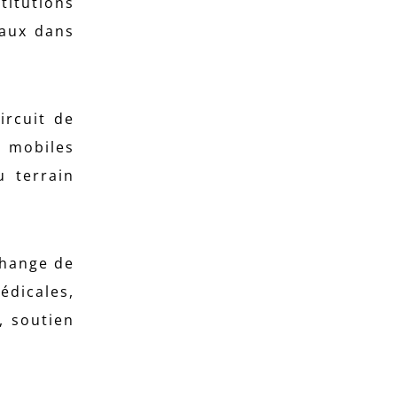
itutions
iaux dans
ircuit de
 mobiles
u terrain
change de
dicales,
, soutien