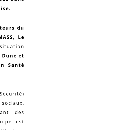
ise.
teurs du
MASS, Le
situation
t
Dune et
en Santé
Sécurité)
 sociaux,
rant des
uipe est