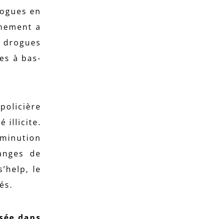
rogues en
inement a
e drogues
ces à bas-
policière
illicite.
iminution
anges de
’help, le
és.
isée dans