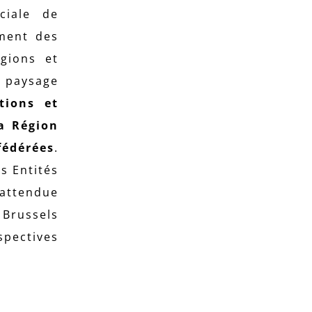
ciale de
ement des
gions et
 paysage
tions et
la Région
fédérées
.
s Entités
 attendue
Brussels
spectives