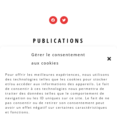
PUBLICATIONS
Revue B.I.S.
Gérer le consentement
Rapports et analyses
aux cookies
Articles
Pour offrir les meilleures expériences, nous utilisons
des technologies telles que les cookies pour stocker
AUTRES INFOS
et/ou accéder aux informations des appareils. Le fait
de consentir à ces technologies nous permettra de
traiter des données telles que le comportement de
Actions
navigation ou les ID uniques sur ce site. Le fait de ne
Concertation
pas consentir ou de retirer son consentement peut
avoir un effet négatif sur certaines caractéristiques
Archives
et fonctions.