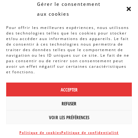
Revue B.I.S.
Gérer le consentement
Rapports et analyses
aux cookies
Articles
Pour offrir les meilleures expériences, nous utilisons
des technologies telles que les cookies pour stocker
AUTRES INFOS
et/ou accéder aux informations des appareils. Le fait
de consentir à ces technologies nous permettra de
traiter des données telles que le comportement de
Actions
navigation ou les ID uniques sur ce site. Le fait de ne
Concertation
pas consentir ou de retirer son consentement peut
avoir un effet négatif sur certaines caractéristiques
Archives
et fonctions.
Agenda
ACCEPTER
POLITIQUE DE CONFIDENTIALITÉ
|
CBCS ASBL | WEBDESIGN PAR
REFUSER
BANLIEUES ASBL
VOIR LES PRÉFÉRENCES
Politique de cookies
Politique de confidentialité