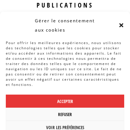
PUBLICATIONS
Revue B.I.S.
Gérer le consentement
Rapports et analyses
aux cookies
Articles
Pour offrir les meilleures expériences, nous utilisons
des technologies telles que les cookies pour stocker
AUTRES INFOS
et/ou accéder aux informations des appareils. Le fait
de consentir à ces technologies nous permettra de
traiter des données telles que le comportement de
Actions
navigation ou les ID uniques sur ce site. Le fait de ne
Concertation
pas consentir ou de retirer son consentement peut
avoir un effet négatif sur certaines caractéristiques
Archives
et fonctions.
Agenda
ACCEPTER
POLITIQUE DE CONFIDENTIALITÉ
|
CBCS ASBL | WEBDESIGN PAR
REFUSER
BANLIEUES ASBL
VOIR LES PRÉFÉRENCES