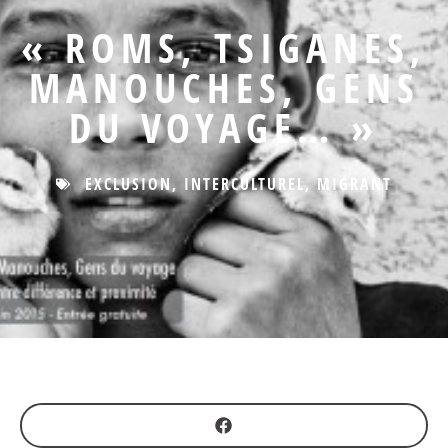
« ROMS, TSIGANES,
MANOUCHES, GENS
DU VOYAGE… »
EXCLUSION
,
INTERCULTUREL
,
MIGRANT