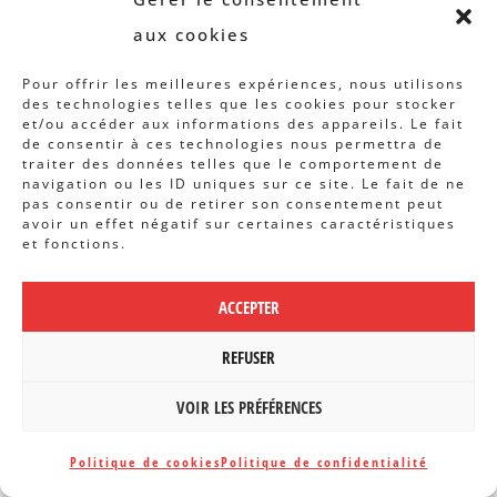
aux cookies
Enfin,
il s’agira d’être attentif à ce
que deviendront les personnes qui
Pour offrir les meilleures expériences, nous utilisons
des technologies telles que les cookies pour stocker
n’oseront pas se présenter au futur
et/ou accéder aux informations des appareils. Le fait
Bureau d’insertion sociale – BIS
(ah,
de consentir à ces technologies nous permettra de
traiter des données telles que le comportement de
cette dénomination …)
ou qui
navigation ou les ID uniques sur ce site. Le fait de ne
pas consentir ou de retirer son consentement peut
refuseront l’enregistrement des «
avoir un effet négatif sur certaines caractéristiques
et fonctions.
données obligatoires »
.
ACCEPTER
Alain Willaert, coordinateur général
REFUSER
du CBCS (21/04/2017)
VOIR LES PRÉFÉRENCES
Politique de cookies
Politique de confidentialité