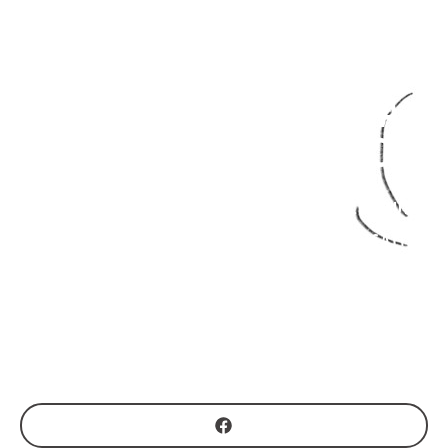
SOCIALES ET DE
SANTÉ EN RÉGION
BRUXELLOISE : LA
POSITION DU CBCS
CONCERTATION
,
INTERSECTORIEL
,
POLITIQUES
SOCIAL-SANTÉ INTÉGRÉES
,
TERRITORIALISATION