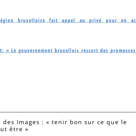
égion bruxelloise fait appel au privé pour en ac
t: « Le gouvernement bruxellois ressort des promesses
 des Images : « tenir bon sur ce que le
eut être »