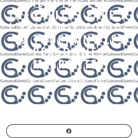
RÉDUIRE LES
INÉGALITÉS FACE À
L’ÉPIDÉMIE COVID-
19 TOUCHANT LES
PERSONNES
MIGRANTES
COVID-19
,
MIGRANT
,
SANTÉ