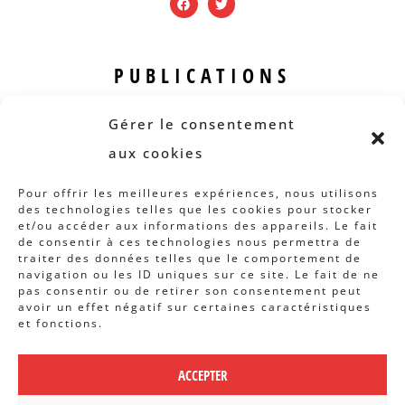
PUBLICATIONS
Revue B.I.S.
Gérer le consentement
Rapports et analyses
aux cookies
Articles
Pour offrir les meilleures expériences, nous utilisons
des technologies telles que les cookies pour stocker
AUTRES INFOS
et/ou accéder aux informations des appareils. Le fait
de consentir à ces technologies nous permettra de
traiter des données telles que le comportement de
Actions
navigation ou les ID uniques sur ce site. Le fait de ne
Concertation
pas consentir ou de retirer son consentement peut
avoir un effet négatif sur certaines caractéristiques
Archives
et fonctions.
Agenda
ACCEPTER
POLITIQUE DE CONFIDENTIALITÉ
|