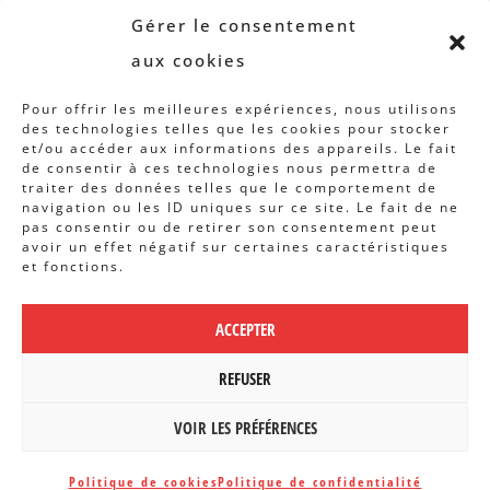
Revue B.I.S.
Gérer le consentement
Rapports et analyses
aux cookies
Articles
Pour offrir les meilleures expériences, nous utilisons
des technologies telles que les cookies pour stocker
AUTRES INFOS
et/ou accéder aux informations des appareils. Le fait
de consentir à ces technologies nous permettra de
traiter des données telles que le comportement de
Actions
navigation ou les ID uniques sur ce site. Le fait de ne
Concertation
pas consentir ou de retirer son consentement peut
avoir un effet négatif sur certaines caractéristiques
Archives
et fonctions.
Agenda
ACCEPTER
POLITIQUE DE CONFIDENTIALITÉ
|
CBCS ASBL | WEBDESIGN PAR
REFUSER
BANLIEUES ASBL
VOIR LES PRÉFÉRENCES
Politique de cookies
Politique de confidentialité