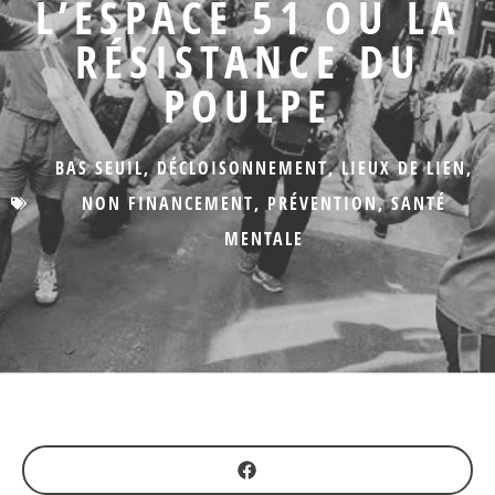
L’ESPACE 51 OU LA
RÉSISTANCE DU
POULPE
BAS SEUIL
,
DÉCLOISONNEMENT
,
LIEUX DE LIEN
,
NON FINANCEMENT
,
PRÉVENTION
,
SANTÉ
MENTALE