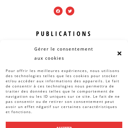
PUBLICATIONS
Revue B.I.S.
Gérer le consentement
Rapports et analyses
aux cookies
Articles
Pour offrir les meilleures expériences, nous utilisons
des technologies telles que les cookies pour stocker
AUTRES INFOS
et/ou accéder aux informations des appareils. Le fait
de consentir à ces technologies nous permettra de
traiter des données telles que le comportement de
Actions
navigation ou les ID uniques sur ce site. Le fait de ne
Concertation
pas consentir ou de retirer son consentement peut
avoir un effet négatif sur certaines caractéristiques
Archives
et fonctions.
Agenda