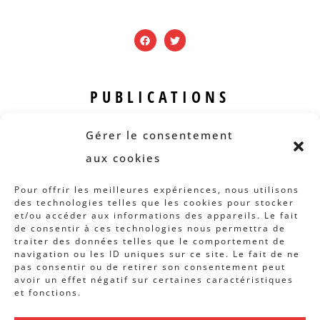
PUBLICATIONS
Revue B.I.S.
Gérer le consentement
Rapports et analyses
aux cookies
Articles
Pour offrir les meilleures expériences, nous utilisons
des technologies telles que les cookies pour stocker
AUTRES INFOS
et/ou accéder aux informations des appareils. Le fait
de consentir à ces technologies nous permettra de
traiter des données telles que le comportement de
Actions
navigation ou les ID uniques sur ce site. Le fait de ne
Concertation
pas consentir ou de retirer son consentement peut
avoir un effet négatif sur certaines caractéristiques
Archives
et fonctions.
Agenda