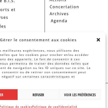
 B.I.S.
Concertation
orts et
Archives
yses
Agenda
les
Gérer le consentement aux cookies
es meilleures expériences, nous utilisons des
telles que les cookies pour stocker et/ou accéder
ons des appareils. Le fait de consentir à ces
nous permettra de traiter des données telles que
nt de navigation ou les ID uniques sur ce site. Le
s consentir ou de retirer son consentement peut
t négatif sur certaines caractéristiques et
 PAR
BANLIEUES ASBL
TER
REFUSER
VOIR LES PRÉFÉRENCES
Politique de cookies
Politique de confidentialité