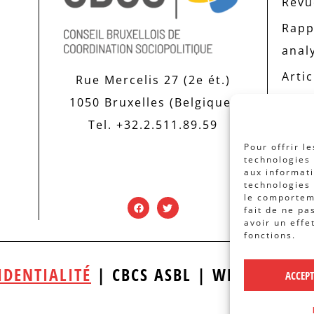
Revue
Rapp
anal
Artic
Rue Mercelis 27 (2e ét.)
1050 Bruxelles (Belgique)
Tel. +32.2.511.89.59
Pour offrir l
technologies 
aux informati
technologies 
le comporteme
fait de ne pa
avoir un effe
fonctions.
IDENTIALITÉ
| CBCS ASBL | WEBDESIGN
ACCEP