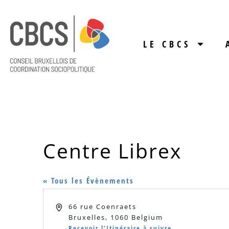
LE CBCS
Centre Librex
« Tous les Évènements
Adresse
66 rue Coenraets
Bruxelles
,
1060
Belgium
Recevoir l’Itinéraire à suivre