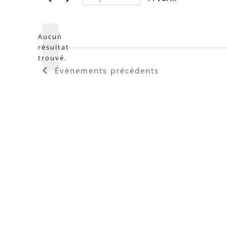
Sélectionnez
une
date.
Aucun
résultat
Notice
trouvé.
Évènements
précédents