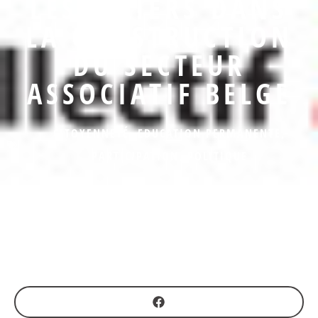
LES PILIERS DANS
LA CONSTRUCTION
DU SECTEUR
ASSOCIATIF BELGE
CITOYENNETÉ
,
EDUCATION PERMANENTE
,
PARTICIPATION
,
POLITIQUE