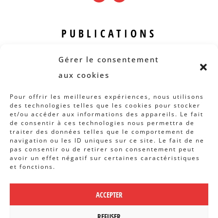
PUBLICATIONS
Revue B.I.S.
Gérer le consentement
Rapports et analyses
aux cookies
Articles
Pour offrir les meilleures expériences, nous utilisons
des technologies telles que les cookies pour stocker
AUTRES INFOS
et/ou accéder aux informations des appareils. Le fait
de consentir à ces technologies nous permettra de
traiter des données telles que le comportement de
Actions
navigation ou les ID uniques sur ce site. Le fait de ne
Concertation
pas consentir ou de retirer son consentement peut
avoir un effet négatif sur certaines caractéristiques
Archives
et fonctions.
Agenda
ACCEPTER
POLITIQUE DE CONFIDENTIALITÉ
|
REFUSER