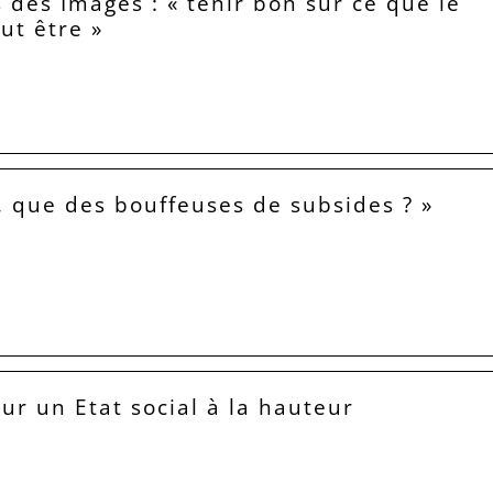
 des Images : « tenir bon sur ce que le
eut être »
, que des bouffeuses de subsides ? »
our un Etat social à la hauteur