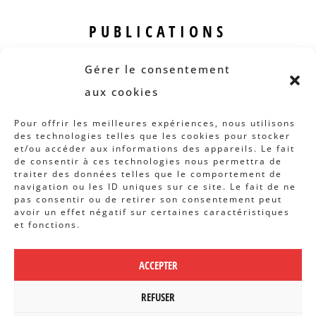
PUBLICATIONS
Revue B.I.S.
Gérer le consentement
Rapports et analyses
aux cookies
Articles
Pour offrir les meilleures expériences, nous utilisons
des technologies telles que les cookies pour stocker
AUTRES INFOS
et/ou accéder aux informations des appareils. Le fait
de consentir à ces technologies nous permettra de
traiter des données telles que le comportement de
Actions
navigation ou les ID uniques sur ce site. Le fait de ne
Concertation
pas consentir ou de retirer son consentement peut
avoir un effet négatif sur certaines caractéristiques
Archives
et fonctions.
Agenda
ACCEPTER
POLITIQUE DE CONFIDENTIALITÉ
|
CBCS ASBL | WEBDESIGN PAR
REFUSER