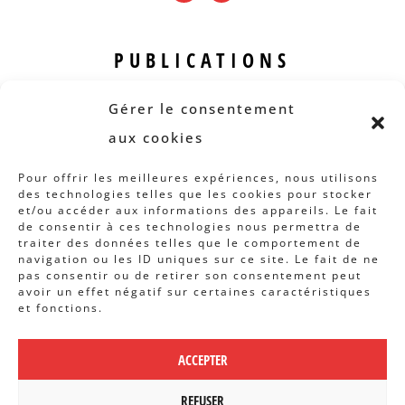
PUBLICATIONS
Revue B.I.S.
Gérer le consentement
Rapports et analyses
aux cookies
Articles
Pour offrir les meilleures expériences, nous utilisons
des technologies telles que les cookies pour stocker
AUTRES INFOS
et/ou accéder aux informations des appareils. Le fait
de consentir à ces technologies nous permettra de
traiter des données telles que le comportement de
Actions
navigation ou les ID uniques sur ce site. Le fait de ne
Concertation
pas consentir ou de retirer son consentement peut
avoir un effet négatif sur certaines caractéristiques
Archives
et fonctions.
Agenda
ACCEPTER
POLITIQUE DE CONFIDENTIALITÉ
|
CBCS ASBL | WEBDESIGN PAR
REFUSER