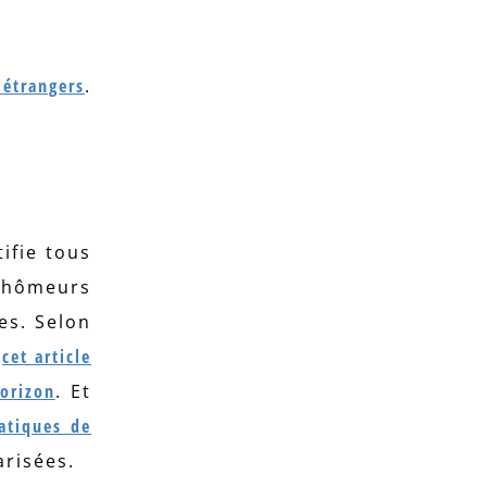
 étrangers
.
tifie tous
 chômeurs
es. Selon
,
cet article
orizon
. Et
atiques de
risées.