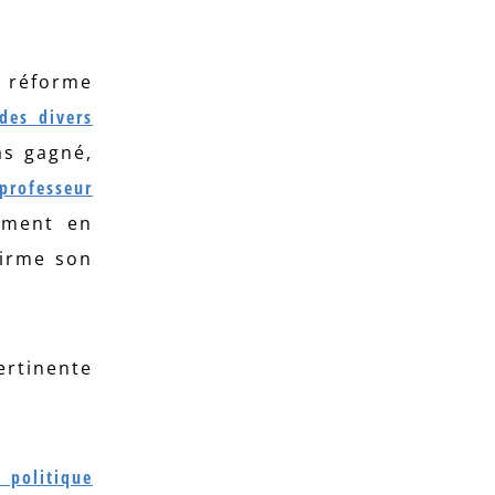
) réforme
des divers
as gagné,
professeur
ement en
firme son
ertinente
 politique