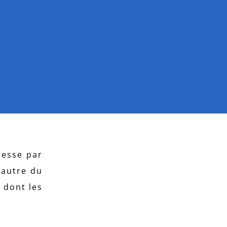
resse par
d’autre du
 dont les