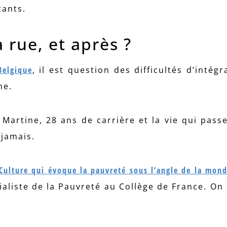
tants.
a rue, et après ?
Belgique
, il est question des difficultés d’intég
me.
 Martine, 28 ans de carrière et la vie qui passe
 jamais.
Culture qui évoque la pauvreté sous l’angle de la mond
aliste de la Pauvreté au Collège de France. On