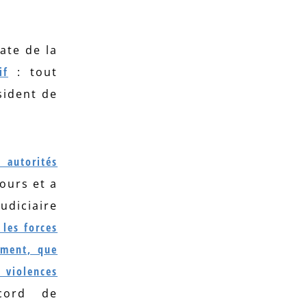
ate de la
if
: tout
sident de
autorités
ours et a
udiciaire
 les forces
ement, que
s violences
ccord de