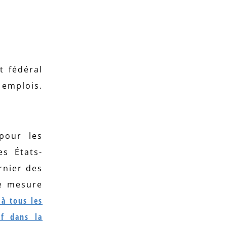
t fédéral
emplois.
pour les
es États-
rnier des
ne mesure
 à tous les
if dans la