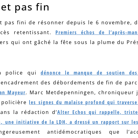
et pas fin
nt pas fini de résonner depuis le 6 novembre, d
ccès retentissant.
Premiers échos de l’après-man
ers qui ont gâché la fête sous la plume du Pré
a police qui
dénonce le manque de soutien des 
’encadrement des débordements de fin de parc
van Mayeur
. Marc Metdepenningen, chroniqueur j
 policière
les signes du malaise profond qui traverse
ans la rédaction d’
Alter Echos qui rappelle, trist
s, une initiative de la LDH, a dressé un rapport sur le
gereusement antidémocratiques que l’a