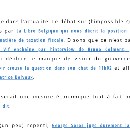
 dans l’actualité. Le débat sur (l’impossible ?
ns par
La Libre Belgique qui nous décrit la position 
atière de taxation fiscale
. Disons que ce n’est p
e Vif enchaîne par l’interview de Bruno Colmant, 
 déplore le manque de vision du gouvern
oir creuse la question dans son chat de 11h02
et af
atrice Delvaux
.
l serait une mesure économique tout à fait p
e dit
.
 (un peu) repenti,
George Soros juge durement la