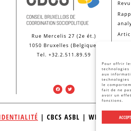
Revue
Rapp
anal
Artic
Rue Mercelis 27 (2e ét.)
1050 Bruxelles (Belgique)
Tel. +32.2.511.89.59
Pour offrir l
technologies 
aux informati
technologies 
le comporteme
fait de ne pa
avoir un effe
fonctions.
IDENTIALITÉ
| CBCS ASBL | WEBDESIGN
ACCEP