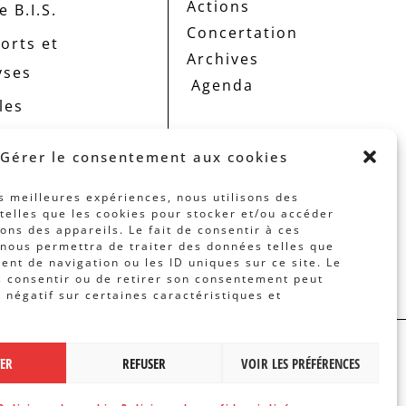
Actions
 B.I.S.
Concertation
orts et
Archives
yses
Agenda
les
Gérer le consentement aux cookies
es meilleures expériences, nous utilisons des
telles que les cookies pour stocker et/ou accéder
ons des appareils. Le fait de consentir à ces
nous permettra de traiter des données telles que
nt de navigation ou les ID uniques sur ce site. Le
s consentir ou de retirer son consentement peut
t négatif sur certaines caractéristiques et
 PAR
BANLIEUES ASBL
TER
REFUSER
VOIR LES PRÉFÉRENCES