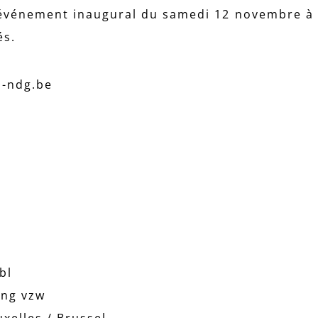
’événement inaugural du samedi 12 novembre à 
és.
p-ndg.be
bl
ing vzw
xelles / Brussel