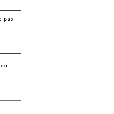
e pas
en :