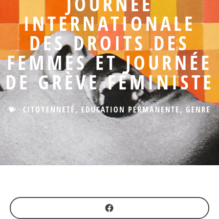
JOURNÉE
INTERNATIONALE
DES DROITS DES
FEMMES ET JOURNÉE
DE GRÈVE FÉMINISTE
CITOYENNETÉ
,
EDUCATION PERMANENTE
,
GENRE