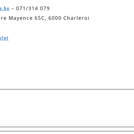
e.be
– 071/314 079
rre Mayence 65C, 6000 Charleroi
plet