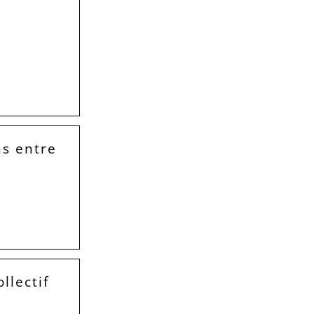
ns entre
llectif