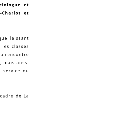
ciologue et
-Charlot et
que laissant
 les classes
la rencontre
é, mais aussi
u service du
 cadre de La