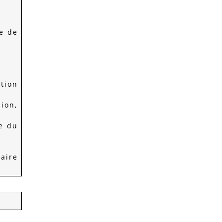
e de
tion
sion,
te du
ire