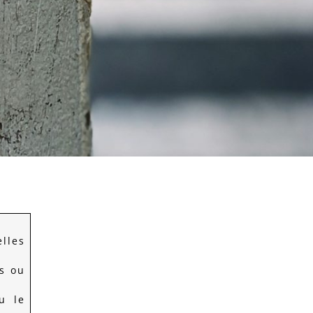
lles
es ou
u le