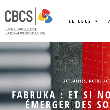
LE CBCS
ACTUALITÉS
,
NOTRE AC
FABRUKA : ET SI N
ÉMERGER DES SO