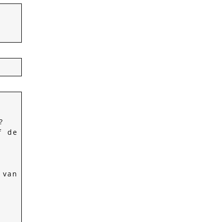
?
f de
 van