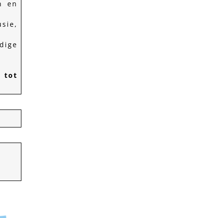
n en
sie,
dige
 tot