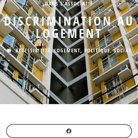
DANS L'ASSOCIATIF
DISCRIMINATION AU
LOGEMENT
ACCESSIBILITÉ
,
LOGEMENT
,
POLITIQUE
,
SOCIAL