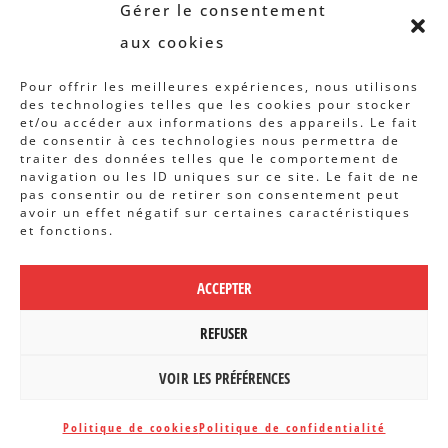
Revue B.I.S.
Gérer le consentement
Rapports et analyses
aux cookies
Articles
Pour offrir les meilleures expériences, nous utilisons
des technologies telles que les cookies pour stocker
AUTRES INFOS
et/ou accéder aux informations des appareils. Le fait
de consentir à ces technologies nous permettra de
traiter des données telles que le comportement de
Actions
navigation ou les ID uniques sur ce site. Le fait de ne
Concertation
pas consentir ou de retirer son consentement peut
avoir un effet négatif sur certaines caractéristiques
Archives
et fonctions.
Agenda
ACCEPTER
POLITIQUE DE CONFIDENTIALITÉ
|
CBCS ASBL | WEBDESIGN PAR
REFUSER
BANLIEUES ASBL
VOIR LES PRÉFÉRENCES
Politique de cookies
Politique de confidentialité