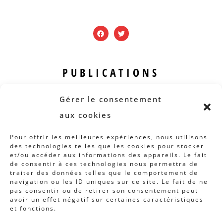
PUBLICATIONS
Revue B.I.S.
Gérer le consentement
Rapports et analyses
aux cookies
Articles
Pour offrir les meilleures expériences, nous utilisons
des technologies telles que les cookies pour stocker
AUTRES INFOS
et/ou accéder aux informations des appareils. Le fait
de consentir à ces technologies nous permettra de
traiter des données telles que le comportement de
Actions
navigation ou les ID uniques sur ce site. Le fait de ne
Concertation
pas consentir ou de retirer son consentement peut
avoir un effet négatif sur certaines caractéristiques
Archives
et fonctions.
Agenda