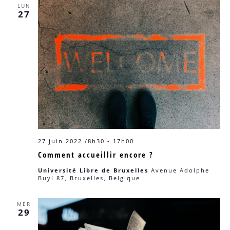
LUN
27
27 juin 2022 /8h30
-
17h00
Comment accueillir encore ?
Université Libre de Bruxelles
Avenue Adolphe
Buyl 87, Bruxelles, Belgique
MER
29