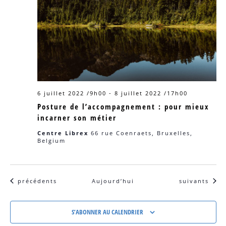
6 juillet 2022 /9h00
-
8 juillet 2022 /17h00
Posture de l’accompagnement : pour mieux
incarner son métier
Centre Librex
66 rue Coenraets, Bruxelles,
Belgium
Évènements
Évènements
précédents
Aujourd’hui
suivants
S’ABONNER AU CALENDRIER