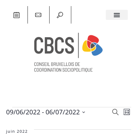
Rech
09/06/2022
 - 
06/07/2022
RECHERCHE
Na
LISTE
Sélectionnez
et
une
d
date.
juin 2022
navi