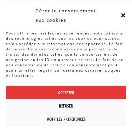
Revue B.I.S.
Gérer le consentement
Rapports et analyses
aux cookies
Articles
Pour offrir les meilleures expériences, nous utilisons
des technologies telles que les cookies pour stocker
AUTRES INFOS
et/ou accéder aux informations des appareils. Le fait
de consentir à ces technologies nous permettra de
traiter des données telles que le comportement de
Actions
navigation ou les ID uniques sur ce site. Le fait de ne
Concertation
pas consentir ou de retirer son consentement peut
avoir un effet négatif sur certaines caractéristiques
Archives
et fonctions.
Agenda
ACCEPTER
POLITIQUE DE CONFIDENTIALITÉ
|
CBCS ASBL | WEBDESIGN PAR
REFUSER
BANLIEUES ASBL
VOIR LES PRÉFÉRENCES