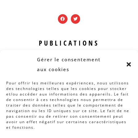
PUBLICATIONS
Revue B.I.S.
Gérer le consentement
Rapports et analyses
aux cookies
Articles
Pour offrir les meilleures expériences, nous utilisons
des technologies telles que les cookies pour stocker
AUTRES INFOS
et/ou accéder aux informations des appareils. Le fait
de consentir à ces technologies nous permettra de
traiter des données telles que le comportement de
Actions
navigation ou les ID uniques sur ce site. Le fait de ne
Concertation
pas consentir ou de retirer son consentement peut
avoir un effet négatif sur certaines caractéristiques
Archives
et fonctions.
Agenda